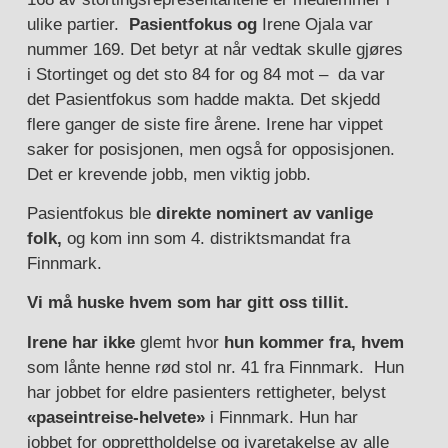
ulike partier.
Pasientfokus og
Irene Ojala var
nummer 169. Det betyr at når vedtak skulle gjøres
i Stortinget og det sto 84 for og 84 mot – da var
det Pasientfokus som hadde makta. Det skjedd
flere ganger de siste fire årene. Irene har vippet
saker for posisjonen, men også for opposisjonen.
Det er krevende jobb, men viktig jobb.
Pasientfokus ble
direkte nominert av vanlige
folk,
og kom inn som 4. distriktsmandat fra
Finnmark.
Vi må huske hvem som har gitt oss tillit.
Irene har ikke
glemt hvor
hun kommer fra,
hvem
som lånte henne rød stol nr. 41 fra Finnmark. Hun
har jobbet for eldre pasienters rettigheter, belyst
«paseintreise-helvete»
i Finnmark. Hun har
jobbet for opprettholdelse og ivaretakelse av alle