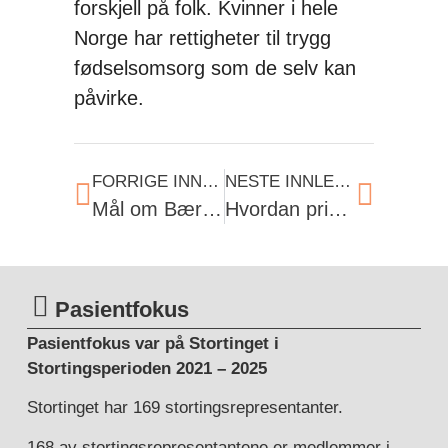
forskjell på folk. Kvinner i hele
Norge har rettigheter til trygg
fødselsomsorg som de selv kan
påvirke.
FORRIGE INNLEGG
NESTE INNLEGG
Mål om Bærekraft – sett fra Finnmark
Hvordan prioriteres Helse- og omsorgstjenesten?
Pasientfokus
Pasientfokus var på Stortinget i
Stortingsperioden 2021 – 2025
Stortinget har 169 stortingsrepresentanter.
168 av stortingsrepresentantene er medlemmer i