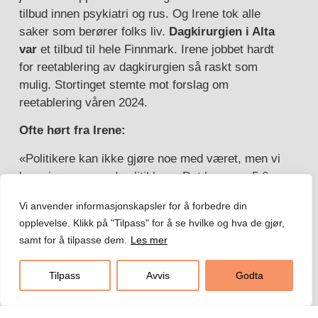
tilbud innen psykiatri og rus. Og Irene tok alle
saker som berører folks liv.
Dagkirurgien i Alta
var
et tilbud til hele Finnmark. Irene jobbet hardt
for reetablering av dagkirurgien så raskt som
mulig. Stortinget stemte mot forslag om
reetablering våren 2024.
Ofte hørt fra Irene:
«Politikere kan ikke gjøre noe med været, men vi
kan gjøre noe med politikken. Det bor over 5.6
millioner mennesker i Norge.
Vi anvender informasjonskapsler for å forbedre din
Stortingsrepresentantene er en liten promille av
opplevelse. Klikk på "Tilpass" for å se hvilke og hva de gjør,
det norske folk. Vi har mye makt. Vi må bruke den
samt for å tilpasse dem.
Les mer
til beste for folk og natur.
Pasientfokus jobber med dagsaktuelle saker
Tilpass
Avvis
Godta
som angår Finnmark
. Alt fra livets begynnelse og
til livets slutt. Irene har vært markant i jobben for