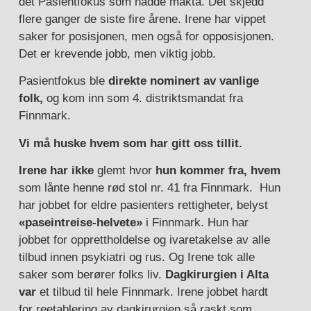
det Pasientfokus som hadde makta. Det skjedd
flere ganger de siste fire årene. Irene har vippet
saker for posisjonen, men også for opposisjonen.
Det er krevende jobb, men viktig jobb.
Pasientfokus ble
direkte nominert av vanlige
folk,
og kom inn som 4. distriktsmandat fra
Finnmark.
Vi må huske hvem som har gitt oss tillit.
Irene har ikke
glemt hvor
hun kommer fra,
hvem
som lånte henne rød stol nr. 41 fra Finnmark. Hun
har jobbet for eldre pasienters rettigheter, belyst
«paseintreise-helvete»
i Finnmark. Hun har
jobbet for opprettholdelse og ivaretakelse av alle
tilbud innen psykiatri og rus. Og Irene tok alle
saker som berører folks liv.
Dagkirurgien i Alta
var
et tilbud til hele Finnmark. Irene jobbet hardt
for reetablering av dagkirurgien så raskt som