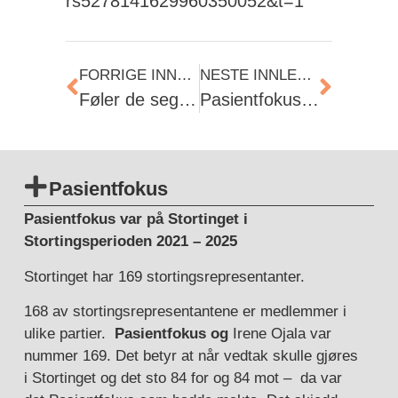
rs5278141629960350052&t=1
FORRIGE INNLEGG
NESTE INNLEGG
Føler de seg skremt nu? FRP.
Pasientfokus jobber for distriktene – også for Lakselv og Vadsø
Pasientfokus
Pasientfokus var på Stortinget i
Stortingsperioden 2021 – 2025
Stortinget har 169 stortingsrepresentanter.
168 av stortingsrepresentantene er medlemmer i
ulike partier.
Pasientfokus og
Irene Ojala var
nummer 169. Det betyr at når vedtak skulle gjøres
i Stortinget og det sto 84 for og 84 mot – da var