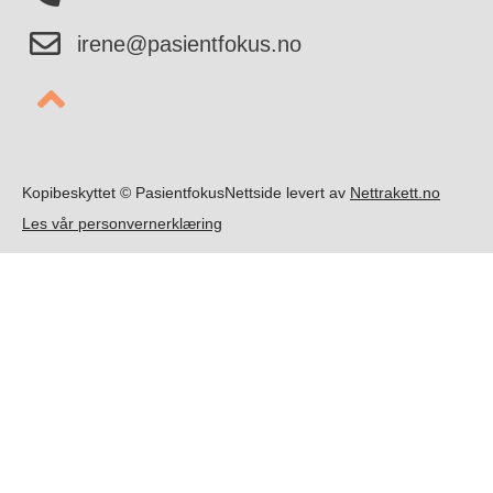
irene@pasientfokus.no
Kopibeskyttet ©️ Pasientfokus
Nettside levert av
Nettrakett.no
Les vår personvernerklæring