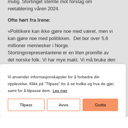
mulig. Stortinget stemte mot forslag om
reetablering våren 2024.
Ofte hørt fra Irene:
«Politikere kan ikke gjøre noe med været, men vi
kan gjøre noe med politikken. Det bor over 5.6
millioner mennesker i Norge.
Stortingsrepresentantene er en liten promille av
det norske folk. Vi har mye makt. Vi må bruke den
til beste for folk og natur.
Vi anvender informasjonskapsler for å forbedre din
Pasientfokus jobber med dagsaktuelle saker
opplevelse. Klikk på "Tilpass" for å se hvilke og hva de gjør,
som angår Finnmark
. Alt fra livets begynnelse og
samt for å tilpasse dem.
Les mer
til livets slutt. Irene har vært markant i jobben for
Finnmark i store og det som noen sier er små
Tilpass
Avvis
Godta
saker. Hun har jobbet mot Kvotemeldingen, sikret
flertall i saker som er viktig for Finnmark, og hun
har vist styrke i kampen mot elektrifisering av