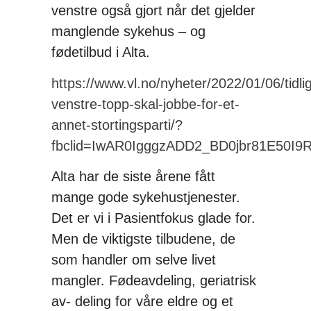
venstre også gjort når det gjelder
manglende sykehus – og
fødetilbud i Alta.
https://www.vl.no/nyheter/2022/01/06/tidli
venstre-topp-skal-jobbe-for-et-
annet-stortingsparti/?
fbclid=IwAR0IgggzADD2_BD0jbr81E50I
Alta har de siste årene fått
mange gode sykehustjenester.
Det er vi i Pasientfokus glade for.
Men de viktigste tilbudene, de
som handler om selve livet
mangler. Fødeavdeling, geriatrisk
av- deling for våre eldre og et