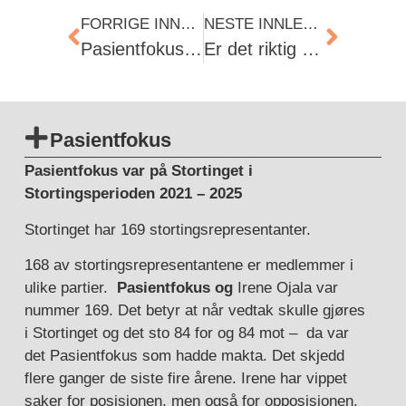
FORRIGE INNLEGG
NESTE INNLEGG
Pasientfokus jobber for en Helsehavari-kommisjon.
Er det riktig med Nasjonalt skjenkestopp for restauranter?
Pasientfokus
Pasientfokus var på Stortinget i
Stortingsperioden 2021 – 2025
Stortinget har 169 stortingsrepresentanter.
168 av stortingsrepresentantene er medlemmer i
ulike partier.
Pasientfokus og
Irene Ojala var
nummer 169. Det betyr at når vedtak skulle gjøres
i Stortinget og det sto 84 for og 84 mot – da var
det Pasientfokus som hadde makta. Det skjedd
flere ganger de siste fire årene. Irene har vippet
saker for posisjonen, men også for opposisjonen.