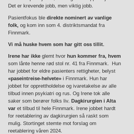
Det er krevende jobb, men viktig jobb.
Pasientfokus ble
direkte nominert av vanlige
folk,
og kom inn som 4. distriktsmandat fra
Finnmark.
Vi må huske hvem som har gitt oss tillit.
Irene har ikke
glemt hvor
hun kommer fra,
hvem
som lånte henne rød stol nr. 41 fra Finnmark. Hun
har jobbet for eldre pasienters rettigheter, belyst
«paseintreise-helvete»
i Finnmark. Hun har
jobbet for opprettholdelse og ivaretakelse av alle
tilbud innen psykiatri og rus. Og Irene tok alle
saker som berører folks liv.
Dagkirurgien i Alta
var
et tilbud til hele Finnmark. Irene jobbet hardt
for reetablering av dagkirurgien så raskt som
mulig. Stortinget stemte mot forslag om
reetablering våren 2024.