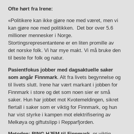
Ofte hørt fra Irene:
«Politikere kan ikke gjøre noe med været, men vi
kan gjøre noe med politikken. Det bor over 5.6
millioner mennesker i Norge.
Stortingsrepresentantene er en liten promille av
det norske folk. Vi har mye makt. Vi må bruke den
til beste for folk og natur.
Pasientfokus jobber med dagsaktuelle saker
som angår Finnmark
. Alt fra livets begynnelse og
til livets slutt. Irene har vært markant i jobben for
Finnmark i store og det som noen sier er små
saker. Hun har jobbet mot Kvotemeldingen, sikret
flertall i saker som er viktig for Finnmark, og hun
har vist styrke i kampen mot elektrifisering av
Melkøya og giftutslipp i Repparfjorden.
Metoden: RING HJEM til Finnmark
er viktig.