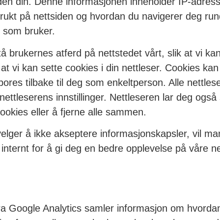
tsiden din. Denne informasjonen inneholder IP-adresse
brukt på nettsiden og hvordan du navigerer deg rund
g som bruker.
tå brukernes atferd på nettstedet vårt, slik at vi 
at vi kan sette cookies i din nettleser. Cookies kan
pores tilbake til deg som enkeltperson. Alle nettles
nettleserens innstillinger. Nettleseren lar deg ogs
ookies eller å fjerne alle sammen.
er å ikke akseptere informasjonskapsler, vil man
internt for å gi deg en bedre opplevelse på våre net
fra Google Analytics samler informasjon om hvorda