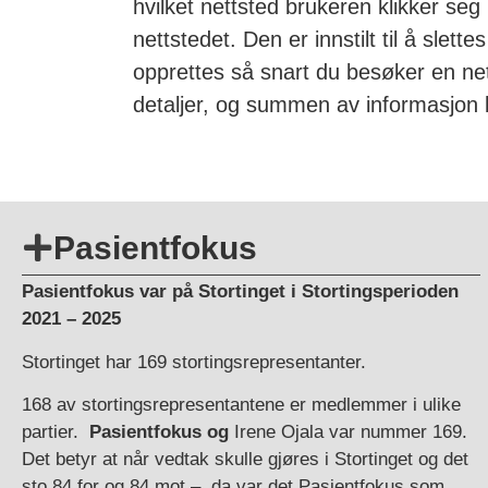
hvilket nettsted brukeren klikker seg
nettstedet. Den er innstilt til å slet
opprettes så snart du besøker en ne
detaljer, og summen av informasjon br
Pasientfokus
Pasientfokus var på Stortinget i Stortingsperioden
2021 – 2025
Stortinget har 169 stortingsrepresentanter.
168 av stortingsrepresentantene er medlemmer i ulike
partier.
Pasientfokus og
Irene Ojala var nummer 169.
Det betyr at når vedtak skulle gjøres i Stortinget og det
sto 84 for og 84 mot – da var det Pasientfokus som