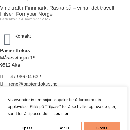
Vindkraft i Finnmark: Raska på – vi har det travelt.
Hilsen Fornybar Norge
Pasientfokus
4. november 2025
Kontakt
Pasientfokus
Måsesvingen 15
9512 Alta
+47 986 04 632
irene@pasientfokus.no
Vi anvender informasjonskapsler for å forbedre din
opplevelse. Klikk på "Tilpass" for å se hvilke og hva de gjør,
Kopibeskyttet ©️ Pasientfokus
samt for å tilpasse dem.
Les mer
Les vår personvernerklæring
Tilpass
Avvis
Godta
Nettside levert av
Nettrakett.no