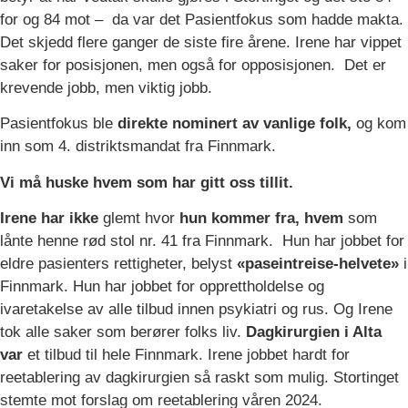
for og 84 mot – da var det Pasientfokus som hadde makta.
Det skjedd flere ganger de siste fire årene. Irene har vippet
saker for posisjonen, men også for opposisjonen. Det er
krevende jobb, men viktig jobb.
Pasientfokus ble
direkte nominert av vanlige folk,
og kom
inn som 4. distriktsmandat fra Finnmark.
Vi må huske hvem som har gitt oss tillit.
Irene har ikke
glemt hvor
hun kommer fra,
hvem
som
lånte henne rød stol nr. 41 fra Finnmark. Hun har jobbet for
eldre pasienters rettigheter, belyst
«paseintreise-helvete»
i
Finnmark. Hun har jobbet for opprettholdelse og
ivaretakelse av alle tilbud innen psykiatri og rus. Og Irene
tok alle saker som berører folks liv.
Dagkirurgien i Alta
var
et tilbud til hele Finnmark. Irene jobbet hardt for
reetablering av dagkirurgien så raskt som mulig. Stortinget
stemte mot forslag om reetablering våren 2024.