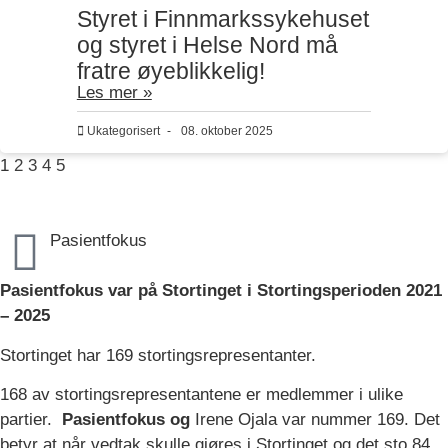
Styret i Finnmarkssykehuset
og styret i Helse Nord må
fratre øyeblikkelig!
Les mer »
Ukategorisert
-
08. oktober 2025
1
2
3
4
5
Pasientfokus
Pasientfokus var på Stortinget i Stortingsperioden 2021
– 2025
Stortinget har 169 stortingsrepresentanter.
168 av stortingsrepresentantene er medlemmer i ulike
partier.
Pasientfokus og
Irene Ojala var nummer 169. Det
betyr at når vedtak skulle gjøres i Stortinget og det sto 84