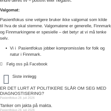
endre deres liv – positivt eller negativt.
Valgomat:
Pasientfokus sine velgere bruker ikke valgomat som kilde
til hva de skal stemme. Valgomatene er generelle, Finnmark
og Finnmarkingene er spesielle – det betyr at vi må tenke
selv.
Vi i Pasientfokus jobber kompromissløs for folk og
natur i Finnmark.
Følg oss på Facebook
Siste innlegg
ER DET LURT AT POLITIKERE SLÅR OM SEG MED
DIAGNOSTISERING?
Pasientfokus
28. juli 2026
Tanker om jakta på makta.
Pasientfokus
28. juli 2026