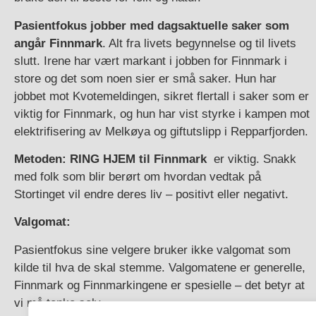
Pasientfokus jobber med dagsaktuelle saker som
angår Finnmark
. Alt fra livets begynnelse og til livets
slutt. Irene har vært markant i jobben for Finnmark i
store og det som noen sier er små saker. Hun har
jobbet mot Kvotemeldingen, sikret flertall i saker som er
viktig for Finnmark, og hun har vist styrke i kampen mot
elektrifisering av Melkøya og giftutslipp i Repparfjorden.
Metoden: RING HJEM til Finnmark
er viktig. Snakk
med folk som blir berørt om hvordan vedtak på
Stortinget vil endre deres liv – positivt eller negativt.
Valgomat:
Pasientfokus sine velgere bruker ikke valgomat som
kilde til hva de skal stemme. Valgomatene er generelle,
Finnmark og Finnmarkingene er spesielle – det betyr at
vi må tenke selv.