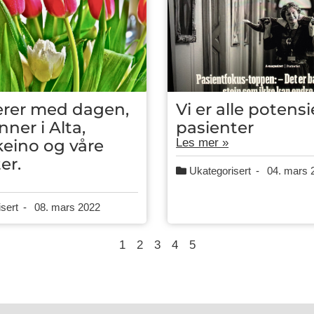
erer med dagen,
Vi er alle potensi
nner i Alta,
pasienter
eino og våre
Les mer »
er.
Ukategorisert
-
04. mars 
sert
-
08. mars 2022
1
2
3
4
5