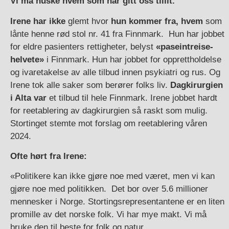
Vi må huske hvem som har gitt oss tillit.
Irene har ikke
glemt hvor
hun kommer fra,
hvem
som
lånte henne rød stol nr. 41 fra Finnmark. Hun har jobbet
for eldre pasienters rettigheter, belyst
«paseintreise-
helvete»
i Finnmark. Hun har jobbet for opprettholdelse
og ivaretakelse av alle tilbud innen psykiatri og rus. Og
Irene tok alle saker som berører folks liv.
Dagkirurgien
i Alta var
et tilbud til hele Finnmark. Irene jobbet hardt
for reetablering av dagkirurgien så raskt som mulig.
Stortinget stemte mot forslag om reetablering våren
2024.
Ofte hørt fra Irene:
«Politikere kan ikke gjøre noe med været, men vi kan
gjøre noe med politikken. Det bor over 5.6 millioner
mennesker i Norge. Stortingsrepresentantene er en liten
promille av det norske folk. Vi har mye makt. Vi må
bruke den til beste for folk og natur.