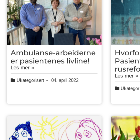
Ambulanse-arbeiderne
Hvorfo
er pasientenes livline!
Pasient
Les mer »
rusref
Les mer »
Ukategorisert
-
04. april 2022
Ukategori