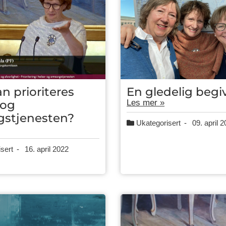
n prioriteres
En gledelig beg
 og
Les mer »
stjenesten?
Ukategorisert
-
09. april 
sert
-
16. april 2022