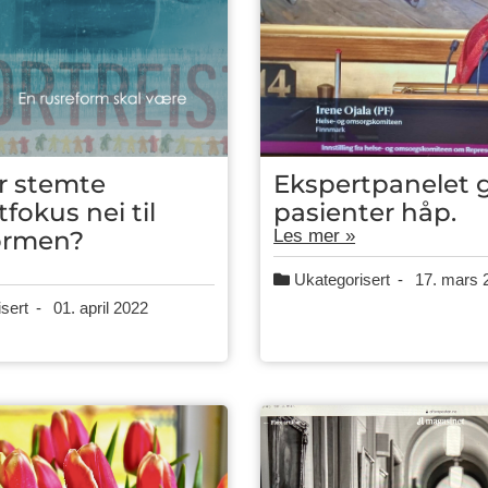
r stemte
Ekspertpanelet g
fokus nei til
pasienter håp.
ormen?
Les mer »
Ukategorisert
-
17. mars 
sert
-
01. april 2022