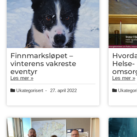
Finnmarksløpet –
Hvorda
vinterens vakreste
Helse-
eventyr
omsorg
Les mer »
Les mer »
Ukategorisert
-
27. april 2022
Ukategori