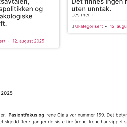
tsavtalen,
Det finnes ingen 
tspolitikken og
uten unntak.
Les mer »
 økologiske
ft.
Ukategorisert
-
12. augu
ert
-
12. august 2025
– 2025
ier.
Pasientfokus og
Irene Ojala var nummer 169. Det betyr 
skjedd flere ganger de siste fire årene. Irene har vippet 