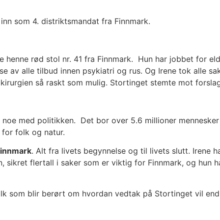
nn som 4. distriktsmandat fra Finnmark.
 henne rød stol nr. 41 fra Finnmark. Hun har jobbet for eld
 av alle tilbud innen psykiatri og rus. Og Irene tok alle sa
agkirurgien så raskt som mulig. Stortinget stemte mot forsl
 noe med politikken. Det bor over 5.6 millioner mennesker 
for folk og natur.
Finnmark
. Alt fra livets begynnelse og til livets slutt. Ire
sikret flertall i saker som er viktig for Finnmark, og hun 
k som blir berørt om hvordan vedtak på Stortinget vil endre 