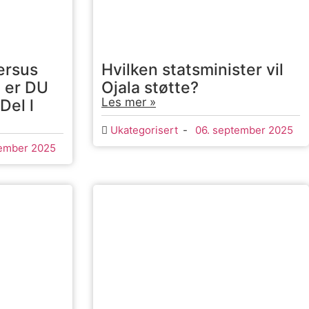
ersus
Hvilken statsminister vil
t er DU
Ojala støtte?
Les mer »
el l
Ukategorisert
-
06. september 2025
tember 2025