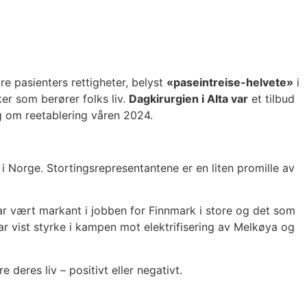
re pasienters rettigheter, belyst
«paseintreise-helvete»
i
ker som berører folks liv.
Dagkirurgien i Alta var
et tilbud
ag om reetablering våren 2024.
i Norge. Stortingsrepresentantene er en liten promille av
ne har vært markant i jobben for Finnmark i store og det som
har vist styrke i kampen mot elektrifisering av Melkøya og
deres liv – positivt eller negativt.