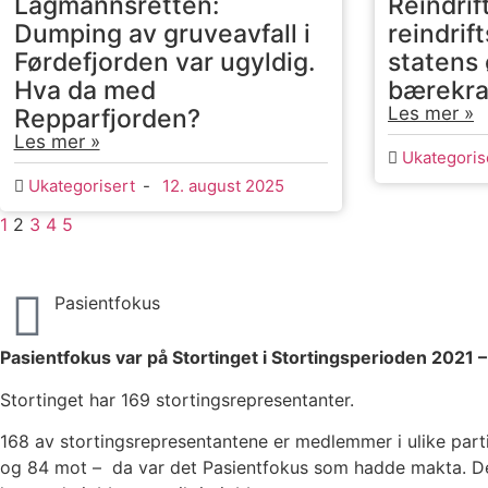
Lagmannsretten:
Reindrif
Dumping av gruveavfall i
reindrif
Førdefjorden var ugyldig.
statens
Hva da med
bærekra
Les mer »
Repparfjorden?
Les mer »
Ukategoris
Ukategorisert
-
12. august 2025
1
2
3
4
5
Pasientfokus
Pasientfokus var på Stortinget i Stortingsperioden 2021 
Stortinget har 169 stortingsrepresentanter.
168 av stortingsrepresentantene er medlemmer i ulike part
og 84 mot – da var det Pasientfokus som hadde makta. Det 