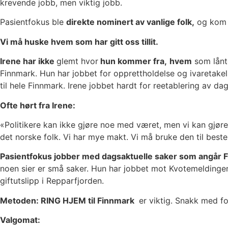
krevende jobb, men viktig jobb.
Pasientfokus ble
direkte nominert av vanlige folk,
og kom i
Vi må huske hvem som har gitt oss tillit.
Irene har ikke
glemt hvor
hun kommer fra,
hvem
som lånte
Finnmark. Hun har jobbet for opprettholdelse og ivaretakelse
til hele Finnmark. Irene jobbet hardt for reetablering av d
Ofte hørt fra Irene:
«Politikere kan ikke gjøre noe med været, men vi kan gjøre
det norske folk. Vi har mye makt. Vi må bruke den til beste 
Pasientfokus jobber med dagsaktuelle saker som angår 
noen sier er små saker. Hun har jobbet mot Kvotemeldingen, 
giftutslipp i Repparfjorden.
Metoden: RING HJEM til Finnmark
er viktig. Snakk med fol
Valgomat: