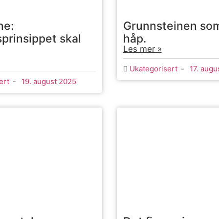
ne:
Grunnsteinen som 
prinsippet skal
håp.
Les mer »
Ukategorisert
-
17. augu
ert
-
19. august 2025