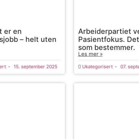
t er en
Arbeiderpartiet v
jobb – helt uten
Pasientfokus. De
som bestemmer. D
Les mer »
ert
-
15. september 2025
Ukategorisert
-
07. sep