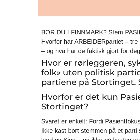
BOR DU I FINNMARK? Stem PASIEN
Hvorfor har ARBEIDERpartiet – tre
– og hva har de faktisk gjort for de
Hvor er rørleggeren, sy
folk» uten politisk parti
partiene på Stortinget. 
Hvorfor er det kun Pasie
Stortinget?
Svaret er enkelt: Fordi Pasientfokus 
Ikke kast bort stemmen på et parti 
land og Kina – og ikke på kysten a