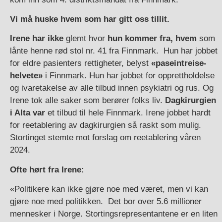
Vi må huske hvem som har gitt oss tillit.
Irene har ikke
glemt hvor
hun kommer fra,
hvem
som
lånte henne rød stol nr. 41 fra Finnmark. Hun har jobbet
for eldre pasienters rettigheter, belyst
«paseintreise-
helvete»
i Finnmark. Hun har jobbet for opprettholdelse
og ivaretakelse av alle tilbud innen psykiatri og rus. Og
Irene tok alle saker som berører folks liv.
Dagkirurgien
i Alta var
et tilbud til hele Finnmark. Irene jobbet hardt
for reetablering av dagkirurgien så raskt som mulig.
Stortinget stemte mot forslag om reetablering våren
2024.
Ofte hørt fra Irene:
«Politikere kan ikke gjøre noe med været, men vi kan
gjøre noe med politikken. Det bor over 5.6 millioner
mennesker i Norge. Stortingsrepresentantene er en liten