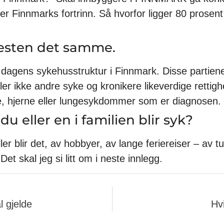
t er Finnmarks fortrinn. Så hvorfor ligger 80 prosent 
nesten det samme.
 dagens sykehusstruktur i Finnmark. Disse partiene 
ller ikke andre syke og kronikere likeverdige rettig
te, hjerne eller lungesykdommer som er diagnosen.
du eller en i familien blir syk?
er blir det, av hobbyer, av lange feriereiser – av tu
Det skal jeg si litt om i neste innlegg.
l gjelde
Hvi