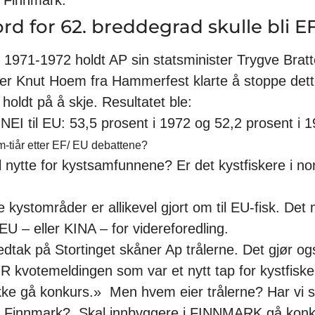
ord for 62. breddegrad skulle bli EF
1971-1972 holdt AP sin statsminister Trygve Bratteli
ster Knut Hoem fra Hammerfest klarte å stoppe dett
holdt på å skje. Resultatet ble:
 NEI til EU: 53,5 prosent i 1972 og 52,2 prosent i 1
m-tiår etter EF/ EU debattene?
il nytte for kystsamfunnene? Er det kystfiskere i n
 kystområder er allikevel gjort om til EU-fisk. Det
 EU – eller KINA – for videreforedling.
 vedtak på Stortinget skåner Ap trålerne. Det gjør 
FOR kvotemeldingen som var et nytt tap for kystfis
ikke gå konkurs.» Men hvem eier trålerne? Har vi stø
k i Finnmark? Skal innbyggere i FINNMARK gå konku