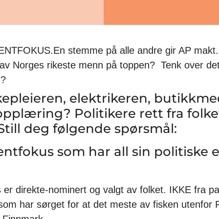
TFOKUS.En stemme på alle andre gir AP makt.
 av Norges rikeste menn på toppen? Tenk over de
g?
kepleieren, elektrikeren, butikkm
opplæring? Politikere rett fra folke
Still deg følgende spørsmål:
ntfokus som har all sin politiske e
er direkte-nominert og valgt av folket. IKKE fra par
som har sørget for at det meste av fisken utenfor 
v Finnmark.