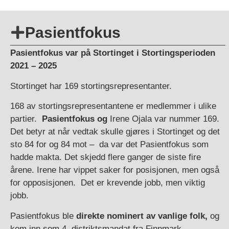
Pasientfokus
Pasientfokus var på Stortinget i Stortingsperioden
2021 – 2025
Stortinget har 169 stortingsrepresentanter.
168 av stortingsrepresentantene er medlemmer i ulike
partier.
Pasientfokus og
Irene Ojala var nummer 169.
Det betyr at når vedtak skulle gjøres i Stortinget og det
sto 84 for og 84 mot – da var det Pasientfokus som
hadde makta. Det skjedd flere ganger de siste fire
årene. Irene har vippet saker for posisjonen, men også
for opposisjonen. Det er krevende jobb, men viktig
jobb.
Pasientfokus ble
direkte nominert av vanlige folk,
og
kom inn som 4. distriktsmandat fra Finnmark.