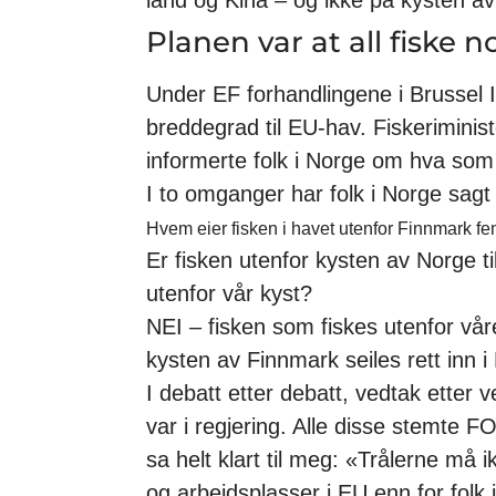
Planen var at all fiske n
Under EF forhandlingene i Brussel I 
breddegrad til EU-hav. Fiskerimini
informerte folk i Norge om hva som 
I to omganger har folk i Norge sagt
Hvem eier fisken i havet utenfor Finnmark fe
Er fisken utenfor kysten av Norge t
utenfor vår kyst?
NEI – fisken som fiskes utenfor våre
kysten av Finnmark seiles rett inn i
I debatt etter debatt, vedtak etter
var i regjering. Alle disse stemte 
sa helt klart til meg: «Trålerne må 
og arbeidsplasser i EU enn for fol