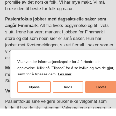
promille av det norske folk. Vi har mye makt. Vi må
bruke den til beste for folk og natur.
Pasientfokus jobber med dagsaktuelle saker som
angår Finnmark
. Alt fra livets begynnelse og til livets
slutt. Irene har vært markant i jobben for Finnmark i
store og det som noen sier er små saker. Hun har
jobbet mot Kvotemeldingen, sikret flertall i saker som er
viktig for Finnmark, og hun har vist styrke i kampen mot
elektrifisering av Melkøya og giftutslipp i Repparfjorden.
Vi anvender informasjonskapsler for å forbedre din
Metoden: RING HJEM til Finnmark
er viktig. Snakk
opplevelse. Klikk på "Tilpass" for å se hvilke og hva de gjør,
med folk som blir berørt om hvordan vedtak på
samt for å tilpasse dem.
Les mer
Stortinget vil endre deres liv – positivt eller negativt.
Tilpass
Avvis
Godta
Valgomat:
Pasientfokus sine velgere bruker ikke valgomat som
kilde til hva de skal stemme. Valgomatene er generelle,
Finnmark og Finnmarkingene er spesielle – det betyr at