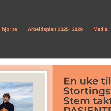
s hjørne
Arbeidsplan 2025- 2029
Media
En uke ti
Stortings
Stem tak
PASIENT