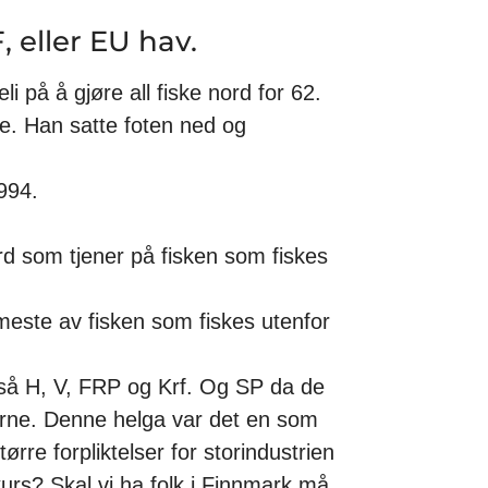
, eller EU hav.
 på å gjøre all fiske nord for 62.
e. Han satte foten ned og
994.
ord som tjener på fisken som fiskes
 meste av fisken som fiskes utenfor
også H, V, FRP og Krf. Og SP da de
kerne. Denne helga var det en som
rre forpliktelser for storindustrien
rs? Skal vi ha folk i Finnmark må