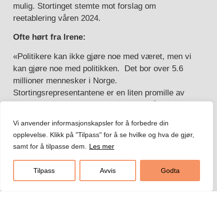
mulig. Stortinget stemte mot forslag om
reetablering våren 2024.
Ofte hørt fra Irene:
«Politikere kan ikke gjøre noe med været, men vi
kan gjøre noe med politikken. Det bor over 5.6
millioner mennesker i Norge.
Stortingsrepresentantene er en liten promille av
det norske folk. Vi har mye makt. Vi må bruke den
til beste for folk og natur.
Vi anvender informasjonskapsler for å forbedre din
opplevelse. Klikk på "Tilpass" for å se hvilke og hva de gjør,
Pasientfokus jobber med dagsaktuelle saker
samt for å tilpasse dem.
Les mer
som angår Finnmark
. Alt fra livets begynnelse og
til livets slutt. Irene har vært markant i jobben for
Tilpass
Avvis
Godta
Finnmark i store og det som noen sier er små
saker. Hun har jobbet mot Kvotemeldingen, sikret
flertall i saker som er viktig for Finnmark, og hun
har vist styrke i kampen mot elektrifisering av