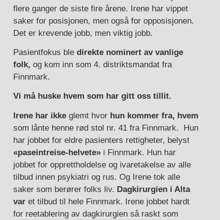
flere ganger de siste fire årene. Irene har vippet
saker for posisjonen, men også for opposisjonen.
Det er krevende jobb, men viktig jobb.
Pasientfokus ble
direkte nominert av vanlige
folk,
og kom inn som 4. distriktsmandat fra
Finnmark.
Vi må huske hvem som har gitt oss tillit.
Irene har ikke
glemt hvor
hun kommer fra,
hvem
som lånte henne rød stol nr. 41 fra Finnmark. Hun
har jobbet for eldre pasienters rettigheter, belyst
«paseintreise-helvete»
i Finnmark. Hun har
jobbet for opprettholdelse og ivaretakelse av alle
tilbud innen psykiatri og rus. Og Irene tok alle
saker som berører folks liv.
Dagkirurgien i Alta
var
et tilbud til hele Finnmark. Irene jobbet hardt
for reetablering av dagkirurgien så raskt som