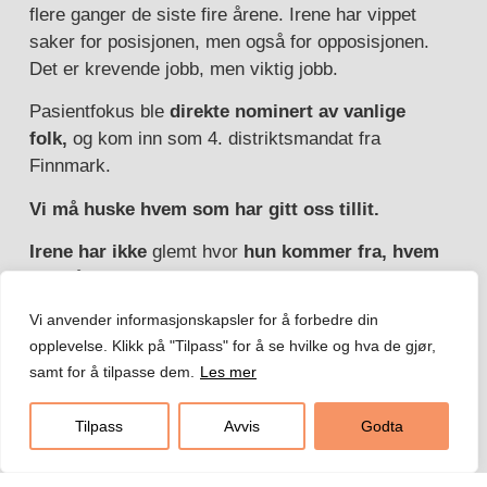
flere ganger de siste fire årene. Irene har vippet
saker for posisjonen, men også for opposisjonen.
Det er krevende jobb, men viktig jobb.
Pasientfokus ble
direkte nominert av vanlige
folk,
og kom inn som 4. distriktsmandat fra
Finnmark.
Vi må huske hvem som har gitt oss tillit.
Irene har ikke
glemt hvor
hun kommer fra,
hvem
som lånte henne rød stol nr. 41 fra Finnmark. Hun
har jobbet for eldre pasienters rettigheter, belyst
Vi anvender informasjonskapsler for å forbedre din
«paseintreise-helvete»
i Finnmark. Hun har
opplevelse. Klikk på "Tilpass" for å se hvilke og hva de gjør,
jobbet for opprettholdelse og ivaretakelse av alle
samt for å tilpasse dem.
Les mer
tilbud innen psykiatri og rus. Og Irene tok alle
saker som berører folks liv.
Dagkirurgien i Alta
Tilpass
Avvis
Godta
var
et tilbud til hele Finnmark. Irene jobbet hardt
for reetablering av dagkirurgien så raskt som