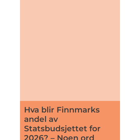
Hva blir Finnmarks
andel av
Statsbudsjettet for
2026? – Noen ord