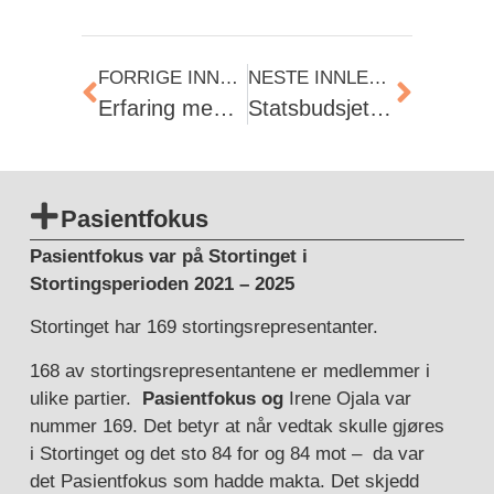
FORRIGE INNLEGG
NESTE INNLEGG
Erfaring med ledelsen i Finnmarkssykehuset gjør at mange Finnmarkinger kjenner lusa på gangen.
Statsbudsjettet: Helsepenger til Finnmark.
Pasientfokus
Pasientfokus var på Stortinget i
Stortingsperioden 2021 – 2025
Stortinget har 169 stortingsrepresentanter.
168 av stortingsrepresentantene er medlemmer i
ulike partier.
Pasientfokus og
Irene Ojala var
nummer 169. Det betyr at når vedtak skulle gjøres
i Stortinget og det sto 84 for og 84 mot – da var
det Pasientfokus som hadde makta. Det skjedd