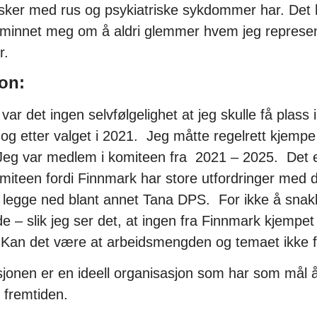
er med rus og psykiatriske sykdommer har. Det ha
ar minnet meg om å aldri glemmer hvem jeg represen
r.
on:
var det ingen selvfølgelighet at jeg skulle få plas
 og etter valget i 2021. Jeg måtte regelrett kjempe
eg var medlem i komiteen fra 2021 – 2025. Det er
miteen fordi Finnmark har store utfordringer med 
 legge ned blant annet Tana DPS. For ikke å snak
de – slik jeg ser det, at ingen fra Finnmark kjempet
Kan det være at arbeidsmengden og temaet ikke 
jonen er en ideell organisasjon som har som mål 
 fremtiden.