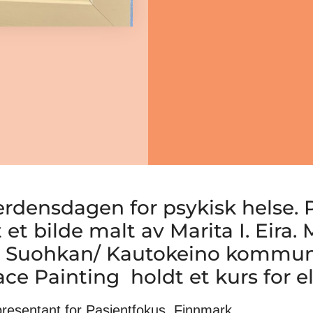
 verdensdagen for psykisk helse.
 et bilde malt av Marita I. Eira
 Suohkan/ Kautokeino kommune.
e Painting holdt et kurs for el
epresentant for Pasientfokus, Finnmark.