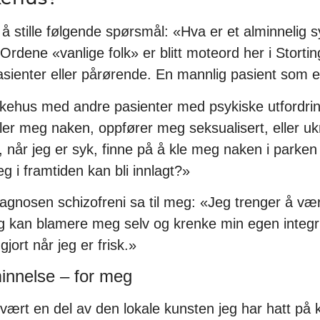
eg å stille følgende spørsmål: «Hva er et alminnelig 
Ordene «vanlige folk» er blitt moteord her i Stortin
asienter eller pårørende. En mannlig pasient som er 
sykehus med andre pasienter med psykiske utfordri
 kler meg naken, oppfører meg seksualisert, eller uk
, når jeg er syk, finne på å kle meg naken i parke
eg i framtiden kan bli innlagt?»
diagnosen schizofreni sa til meg: «Jeg trenger å v
eg kan blamere meg selv og krenke min egen integri
 gjort når jeg er frisk.»
innelse – for meg
vært en del av den lokale kunsten jeg har hatt på k