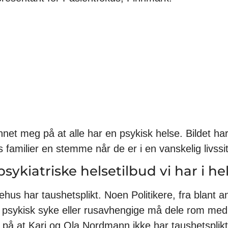
net meg på at alle har en psykisk helse. Bildet har g
 familier en stemme når de er i en vanskelig livssi
ykiatriske helsetilbud vi har i he
hus har taushetsplikt. Noen Politikere, fra blant a
 psykisk syke eller rusavhengige må dele rom med 
 på at Kari og Ola Nordmann ikke har taushetsplikt