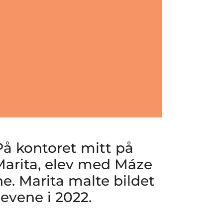
 På kontoret mitt på
. Marita, elev med Máze
 Marita malte bildet
evene i 2022.