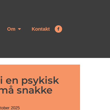
Om
Kontakt
vi en psykisk
i må snakke
ktober 2025