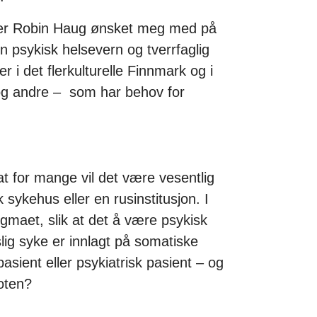
offer Robin Haug ønsket meg med på
en psykisk helsevern og tverrfaglig
r i det flerkulturelle Finnmark og i
– og andre – som har behov for
 at for mange vil det være vesentlig
k sykehus eller en rusinstitusjon. I
tigmaet, slik at det å være psykisk
slig syke er innlagt på somatiske
asient eller psykiatrisk pasient – og
foten?