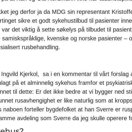
kket jeg derfor ja da MDG sin representant Krist
rtinget sikre et godt sykehustilbud til pasienter inn
ar det viktig å sette søkelys på tilbudet til pasiente
våre samiskspråklige, kvenske og norske pasienter 
sialisert rusbehandling.
 Ingvild Kjerkol, sa i en kommentar til vårt forslag
nnlagt på et alminnelig sykehus framfor et psykiatris
nnet til dette: Er det ikke bedre at vi bygger ned s
grunnet rusavhengighet er like naturlig som at kropp
s naboen forteller bygdefolket at han Sverre er rusp
å samme avdeling som Sverre da jeg skulle operere 
kehus?