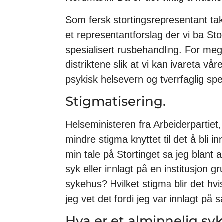
Som fersk stortingsrepresentant ta
et representantforslag der vi ba Sto
spesialisert rusbehandling. For meg v
distriktene slik at vi kan ivareta 
psykisk helsevern og tverrfaglig spe
Stigmatisering.
Helseministeren fra Arbeiderpartiet,
mindre stigma knyttet til det å bli i
min tale på Stortinget sa jeg blant a
syk eller innlagt på en institusjon 
sykehus? Hvilket stigma blir det hvi
jeg vet det fordi jeg var innlagt p
Hva er et alminnelig sy