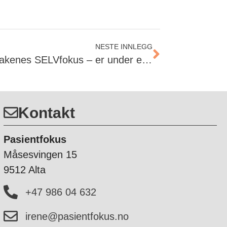
NESTE INNLEGG
Helse Nord og helseforetakenes SELVfokus – er under enhver kritikk!
Kontakt
Pasientfokus
Måsesvingen 15
9512 Alta
+47 986 04 632
irene@pasientfokus.no