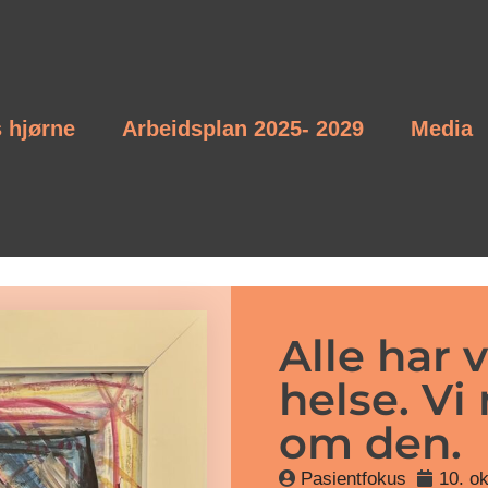
s hjørne
Arbeidsplan 2025- 2029
Media
Alle har 
helse. V
om den.
Pasientfokus
10. o