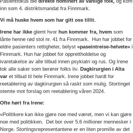
Pasientfokus ble
direkte nominert av vanlige folk,
og kom
inn som 4. distriktsmandat fra Finnmark.
Vi må huske hvem som har gitt oss tillit.
Irene har ikke
glemt hvor
hun kommer fra,
hvem
som
lånte henne rød stol nr. 41 fra Finnmark. Hun har jobbet for
eldre pasienters rettigheter, belyst
«paseintreise-helvete»
i
Finnmark. Hun har jobbet for opprettholdelse og
ivaretakelse av alle tilbud innen psykiatri og rus. Og Irene
tok alle saker som berører folks liv.
Dagkirurgien i Alta
var
et tilbud til hele Finnmark. Irene jobbet hardt for
reetablering av dagkirurgien så raskt som mulig. Stortinget
stemte mot forslag om reetablering våren 2024.
Ofte hørt fra Irene:
«Politikere kan ikke gjøre noe med været, men vi kan gjøre
noe med politikken. Det bor over 5.6 millioner mennesker i
Norge. Stortingsrepresentantene er en liten promille av det