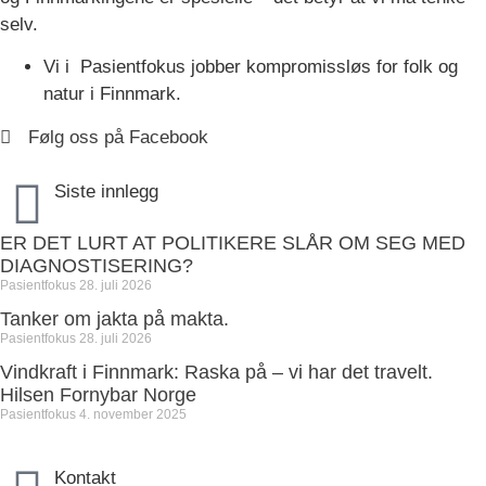
selv.
Vi i Pasientfokus jobber kompromissløs for folk og
natur i Finnmark.
Følg oss på Facebook
Siste innlegg
ER DET LURT AT POLITIKERE SLÅR OM SEG MED
DIAGNOSTISERING?
Pasientfokus
28. juli 2026
Tanker om jakta på makta.
Pasientfokus
28. juli 2026
Vindkraft i Finnmark: Raska på – vi har det travelt.
Hilsen Fornybar Norge
Pasientfokus
4. november 2025
Kontakt