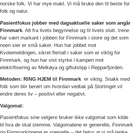
norske folk. Vi har mye makt. Vi må bruke den til beste for
folk og natur.
Pasientfokus jobber med dagsaktuelle saker som angår
Finnmark
. Alt fra livets begynnelse og til livets slutt. Irene
har vært markant i jobben for Finnmark i store og det som
noen sier er små saker. Hun har jobbet mot
Kvotemeldingen, sikret flertall i saker som er viktig for
Finnmark, og hun har vist styrke i kampen mot
elektrifisering av Melkøya og giftutslipp i Repparfjorden.
Metoden: RING HJEM til Finnmark
er viktig. Snakk med
folk som blir berørt om hvordan vedtak på Stortinget vil
endre deres liv – positivt eller negativt.
Valgomat:
Pasientfokus sine velgere bruker ikke valgomat som kilde
til hva de skal stemme. Valgomatene er generelle, Finnmark
og Finnmarkingene er spesielle – det betyr at vi må tenke